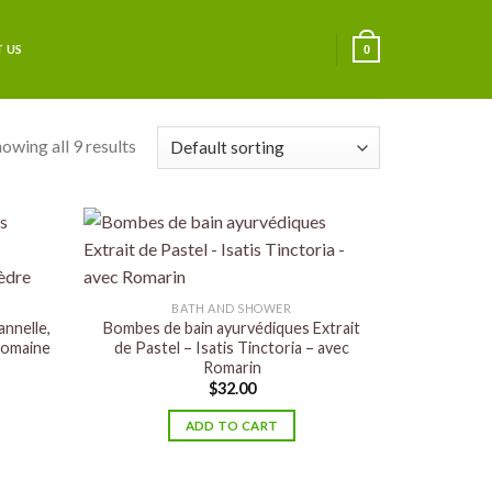
 US
0
owing all 9 results
BATH AND SHOWER
nnelle,
Bombes de bain ayurvédiques Extrait
romaine
de Pastel – Isatis Tinctoria – avec
Romarin
$
32.00
ADD TO CART