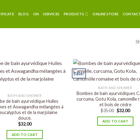
TIFICATE
BLOG
ON
SERVICES
PRODUCTS
ONLINE STORE
CONTACT
Sh
Sale!
BATH AND SHOWER
Bombes de bain ayurvédiques Ca
BATH AND SHOWER
curcuma, Gotu Kola, camomille 
e de bain ayurvédique Huiles
et bois de cèdre
mes et Aswagandha mélangées à
$
35.00
$
32.00
’eucalyptus et de la marjolaine
douce.
ADD TO CART
$
32.00
ADD TO CART