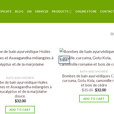
TIFICATE
BLOG
ON
SERVICES
PRODUCTS
ONLINE STORE
CONTACT
Sh
Sale!
BATH AND SHOWER
Bombes de bain ayurvédiques Ca
BATH AND SHOWER
curcuma, Gotu Kola, camomille 
e de bain ayurvédique Huiles
et bois de cèdre
mes et Aswagandha mélangées à
$
35.00
$
32.00
’eucalyptus et de la marjolaine
douce.
ADD TO CART
$
32.00
ADD TO CART