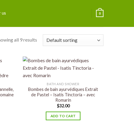
 US
0
owing all 9 results
BATH AND SHOWER
nnelle,
Bombes de bain ayurvédiques Extrait
romaine
de Pastel – Isatis Tinctoria – avec
Romarin
$
32.00
ADD TO CART